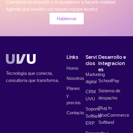
Cuéntanos tu proyecto y te ayudamos a hacerlo realidad.
Agenda una reunión con nuestro equipo técnico
Hablemos
Links
Servi
Desarrollo e
cios
integracion
Home
es
Tecnología que conecta,
Marketing
Nosotros
consultoría que transforma.
SchoolPay
digital
Planes
Sistema de
CRM
y
despacho
UVU
precios
Plug In
Soporte
Contacto
WooCommerce
Softland
Softland
ERP