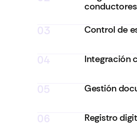
conductores
03
Control de e
04
Integración 
05
Gestión doc
06
Registro digi