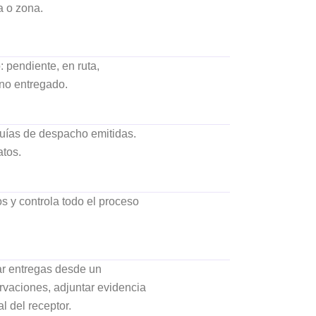
a o zona.
pendiente, en ruta,
no entregado.
uías de despacho emitidas.
atos.
os y controla todo el proceso
ar entregas desde un
ervaciones, adjuntar evidencia
al del receptor.