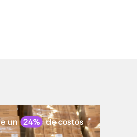
de un
24%
de costos